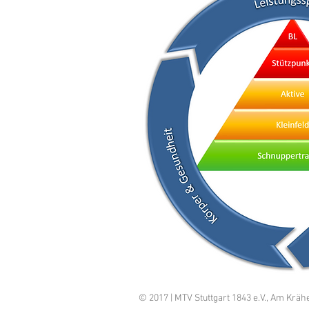
© 2017 | MTV Stuttgart 1843 e.V., Am Krähe