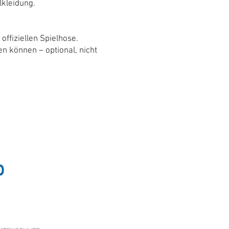
lkleidung.
ffiziellen Spielhose.
n können – optional, nicht
p